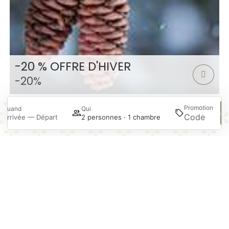
-20 % OFFRE D'HIVER
-20%
Promotion
Quand
Qui
Rec
Arrivée — Départ
2 personnes · 1 chambre
Gérer ma réservation
Co
Es
y
Mi