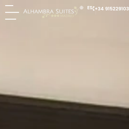
ES
+34 915229103